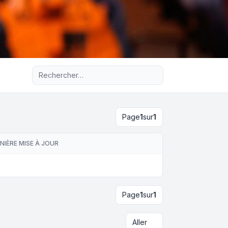
Recherche avancée
Page
1
sur
1
NIÈRE MISE À JOUR
Page
1
sur
1
Aller