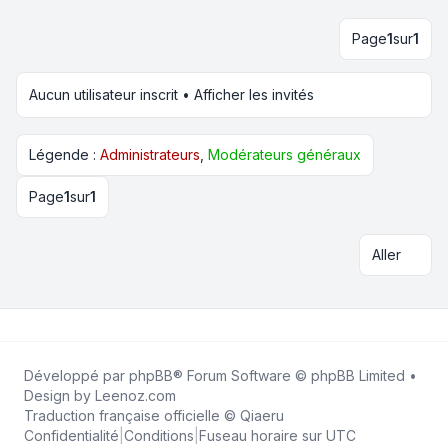
Page
1
sur
1
Aucun utilisateur inscrit •
Afficher les invités
Légende :
Administrateurs
,
Modérateurs généraux
Page
1
sur
1
Aller
Développé par
phpBB
® Forum Software © phpBB Limited •
Design by
Leenoz.com
Traduction française officielle
©
Qiaeru
Confidentialité
|
Conditions
|
Fuseau horaire sur
UTC