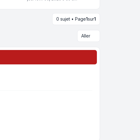
0 sujet • Page
1
sur
1
Aller