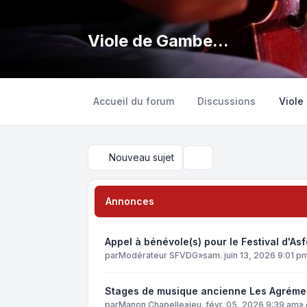
Viole de Gambe...
Accueil du forum
Discussions
Viole
Nouveau sujet
Rechercher
Annonces
Appel à bénévole(s) pour le Festival d'Asf
par
Modérateur SFVDG
»
sam. juin 13, 2026 9:01 p
Stages de musique ancienne Les Agrém
par
Manon Chapelle
»
jeu. févr. 05, 2026 9:39 am
»