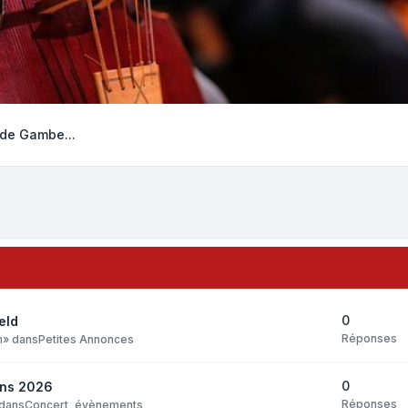
 de Gambe...
0
eld
Réponses
m
» dans
Petites Annonces
0
ens 2026
Réponses
 dans
Concert, évènements