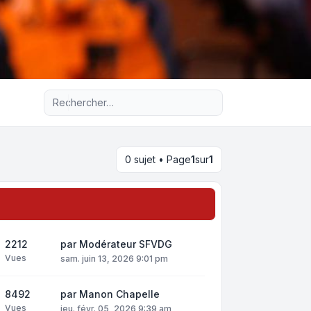
Recherche avancée
0 sujet • Page
1
sur
1
2212
par
Modérateur SFVDG
Vues
sam. juin 13, 2026 9:01 pm
8492
par
Manon Chapelle
Vues
jeu. févr. 05, 2026 9:39 am