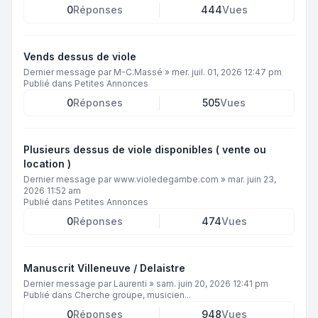
0
Réponses
444
Vues
Vends dessus de viole
Dernier message par
M-C.Massé
»
mer. juil. 01, 2026 12:47 pm
Publié dans
Petites Annonces
0
Réponses
505
Vues
Plusieurs dessus de viole disponibles ( vente ou
location )
Dernier message par
www.violedegambe.com
»
mar. juin 23,
2026 11:52 am
Publié dans
Petites Annonces
0
Réponses
474
Vues
Manuscrit Villeneuve / Delaistre
Dernier message par
Laurenti
»
sam. juin 20, 2026 12:41 pm
Publié dans
Cherche groupe, musicien...
0
Réponses
948
Vues