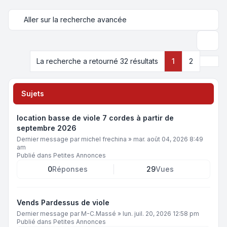
Aller sur la recherche avancée
Recher
Suiva
La recherche a retourné 32 résultats
1
2
Sujets
location basse de viole 7 cordes à partir de
septembre 2026
Dernier message par
michel frechina
»
mar. août 04, 2026 8:49
am
Publié dans
Petites Annonces
0
Réponses
29
Vues
Vends Pardessus de viole
Dernier message par
M-C.Massé
»
lun. juil. 20, 2026 12:58 pm
Publié dans
Petites Annonces