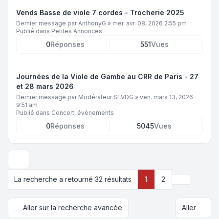
Vends Basse de viole 7 cordes - Trocherie 2025
Dernier message par
AnthonyG
»
mer. avr. 08, 2026 2:55 pm
Publié dans
Petites Annonces
0
Réponses
551
Vues
Journées de la Viole de Gambe au CRR de Paris - 27
et 28 mars 2026
Dernier message par
Modérateur SFVDG
»
ven. mars 13, 2026
9:51 am
Publié dans
Concert, évènements
0
Réponses
5045
Vues
Options d’affichage et de tri
Suivant
La recherche a retourné 32 résultats
1
2
Aller sur la recherche avancée
Aller