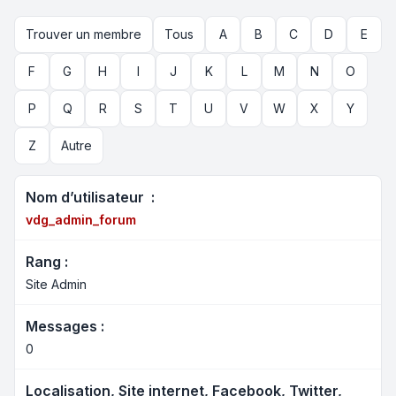
Trouver un membre
Tous
A
B
C
D
E
F
G
H
I
J
K
L
M
N
O
P
Q
R
S
T
U
V
W
X
Y
Z
Autre
Nom d’utilisateur :
vdg_admin_forum
Rang :
Site Admin
Messages :
0
Localisation, Site internet, Facebook, Twitter,