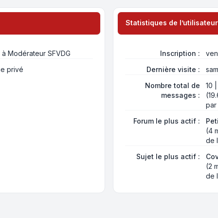
Statistiques de l’utilisateur
el à Modérateur SFVDG
Inscription :
ven
e privé
Dernière visite :
sam
Nombre total de
10 
messages :
(19
par
Forum le plus actif :
Pet
(4 
de l
Sujet le plus actif :
Cov
(2 
de l